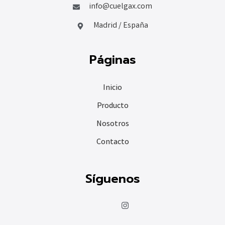
info@cuelgax.com
Madrid / España
Páginas
Inicio
Producto
Nosotros
Contacto
Síguenos
J
I
k
n
i
s