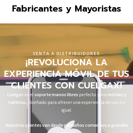
Fabricantes y Mayoristas
VENTA A DISTRIBUIDORES
¡REVOLUCIONA LA
EXPERIENCIA MÓVIL DE TUS
CLIENTES CON CUELGAX!
Cuelgax
es el
soporte manos libres
perfecto para
móviles y
tabletas
, diseñado para ofrecer una experiencia de uso sin
igual.
Nuestros clientes van desde pequeños comercios a grandes