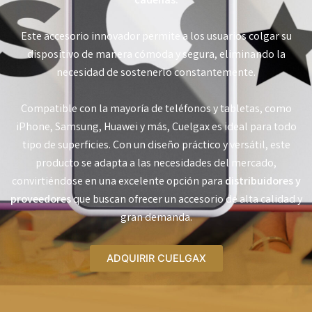
cadenas.
Este accesorio innovador permite a los usuarios colgar su
dispositivo de manera cómoda y segura, eliminando la
necesidad de sostenerlo constantemente.
Compatible con la mayoría de teléfonos y tabletas, como
iPhone, Samsung, Huawei y más, Cuelgax es ideal para todo
tipo de superficies. Con un diseño práctico y versátil, este
producto se adapta a las necesidades del mercado,
convirtiéndose en una excelente opción para
distribuidores y
proveedores
que buscan ofrecer un accesorio de alta calidad y
gran demanda.
ADQUIRIR CUELGAX